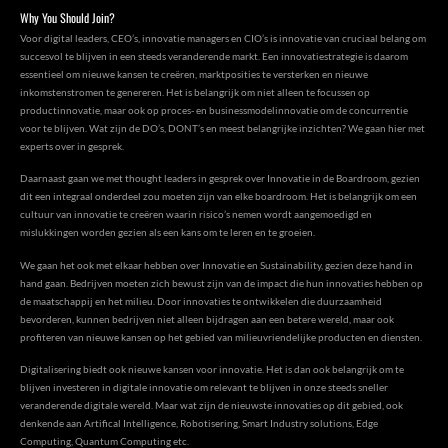
Why You Should Join?
Voor digital leaders, CEO’s, innovatie managers en CIO’s is innovatie van cruciaal belang om
succesvol te blijven in een steeds veranderende markt. Een innovatiestrategie is daarom
essentieel om nieuwe kansen te creëren, marktposities te versterken en nieuwe
inkomstenstromen te genereren. Het is belangrijk om niet alleen te focussen op
productinnovatie, maar ook op proces- en businessmodelinnovatie om de concurrentie
voor te blijven. Wat zijn de DO’s, DONT’s en meest belangrijke inzichten? We gaan hier met
experts over in gesprek.
Daarnaast gaan we met thought leaders in gesprek over Innovatie in de Boardroom, gezien
dit een integraal onderdeel zou moeten zijn van elke boardroom. Het is belangrijk om een
cultuur van innovatie te creëren waarin risico’s nemen wordt aangemoedigd en
mislukkingen worden gezien als een kans om te leren en te groeien.
We gaan het ook met elkaar hebben over Innovatie en Sustainability, gezien deze hand in
hand gaan. Bedrijven moeten zich bewust zijn van de impact die hun innovaties hebben op
de maatschappij en het milieu. Door innovaties te ontwikkelen die duurzaamheid
bevorderen, kunnen bedrijven niet alleen bijdragen aan een betere wereld, maar ook
profiteren van nieuwe kansen op het gebied van milieuvriendelijke producten en diensten.
Digitalisering biedt ook nieuwe kansen voor innovatie. Het is dan ook belangrijk om te
blijven investeren in digitale innovatie om relevant te blijven in onze steeds sneller
veranderende digitale wereld. Maar wat zijn de nieuwste innovaties op dit gebied, ook
denkende aan Artifical Intelligence, Robotisering, Smart Industry solutions, Edge
Computing, Quantum Computing etc.