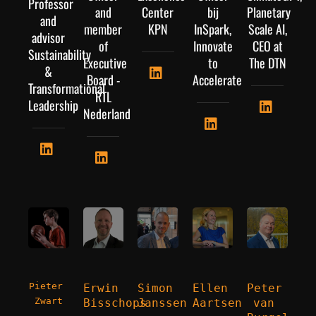
Professor
and
Center
bij
Planetary
and
member
KPN
InSpark,
Scale AI,
advisor
of
Innovate
CEO at
Sustainability
Executive
to
The DTN
&
Board -
Accelerate
Transformational
RTL
Leadership
Nederland
Pieter 
Erwin 
Simon 
Ellen 
Peter 
Zwart
Bisschops
Janssen
Aartsen
van 