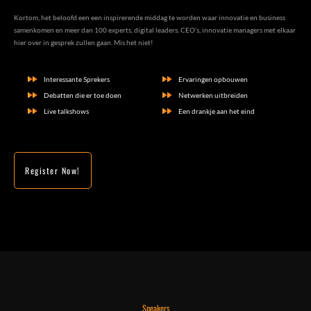
Kortom, het beloofd een een inspirerende middag te worden waar innovatie en business
samenkomen en meer dan 100 experts, digital leaders, CEO’s, innovatie managers met elkaar
hier over in gesprek zullen gaan. Mis het niet!
Interessante Sprekers
Ervaringen opbouwen
Debatten die er toe doen
Netwerken uitbreiden
Live talkshows
Een drankje aan het eind
Register Now!
Speakers