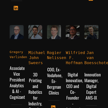
Gregory 
Michael 
Rogier 
Wilfried 
Jan 
Verlinden
John 
Nelissen
F. 
van 
Sweers
Hoffman
Boesschot
Associate
COO, Ex-
Vice
3D
Digital
Innovation
Vodafone,
President
Printing
Innovation,
Manager,
Ex-
Analytics
and
CEO and
Digital
Bergman
& AI -
Robotics
Co-
Expert
Clinics
Cognizant
for
Founder
AMS-IX
Industry,
-