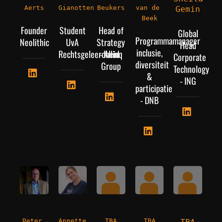
Aerts
Gianotten
Beukers
van de 
Gemin
Beek
Founder
Student
Head of
Global
Programmamanager
Neolithic
UvA
Strategy
Head
inclusie,
Rechtsgeleerdheid
- Allinq
Corporate
diversiteit
Group
Technology
&
- ING
participatie
- DNB
Peter 
Annette 
TBA
TBA