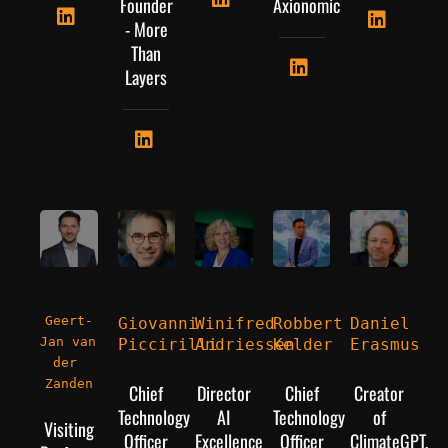
Founder
Axionomic
- More
Than
Layers
Geert-
Giovanni 
Winifred 
Robbert 
Daniel 
Jan van 
Piccirilli
Andriessen
Kelder
Erasmus
der 
Zanden
Chief
Director
Chief
Creator
Technology
AI
Technology
of
Visiting
Officer
Excellence
Officer
ClimateGPT,