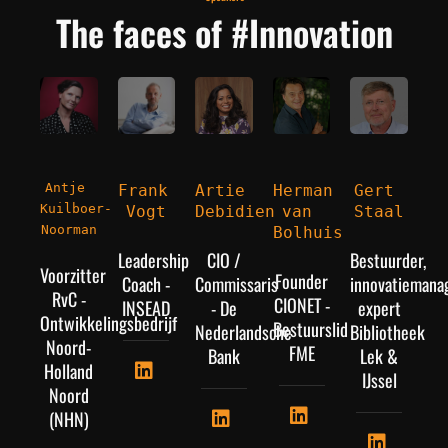
The faces of #Innovation
Antje 
Frank 
Artie 
Herman 
Gert 
Kuilboer-
Vogt
Debidien
van 
Staal
Noorman
Bolhuis
Leadership
CIO /
Bestuurder,
Voorzitter
Founder
Coach -
Commissaris
innovatieman
RvC -
CIONET -
INSEAD
- De
expert
Ontwikkelingsbedrijf
Bestuurslid
Nederlandsche
Bibliotheek
Noord-
FME
Bank
Lek &
Holland
IJssel
Noord
(NHN)