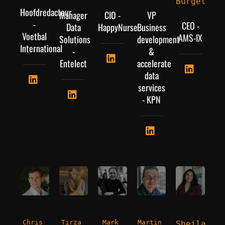
Burgel
Hoofdredacteur
Manager
CIO -
VP
-
CEO -
Data
HappyNurse
Business
Voetbal
AMS-IX
Solutions
development
International
-
&
Entelect
accelerate
data
services
- KPN
Chris 
Tirza 
Mark 
Martin 
Sheila 